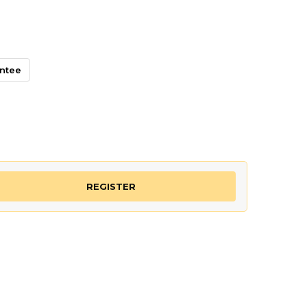
antee
REGISTER