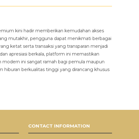
premium kini hadir memberikan kemudahan akses
 yang mutakhir, pengguna dapat menikmati berbagai
ng ketat serta transaksi yang transparan menjadi
n apresiasi berkala, platform ini memastikan
m modern ini sangat ramah bagi pemula maupun
hiburan berkualitas tinggi yang dirancang khusus
CONTACT INFORMATION