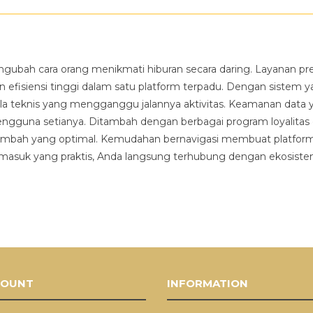
ngubah cara orang menikmati hiburan secara daring. Layanan 
 efisiensi tinggi dalam satu platform terpadu. Dengan sistem
a teknis yang mengganggu jalannya aktivitas. Keamanan data ya
ngguna setianya. Ditambah dengan berbagai program loyalitas da
tambah yang optimal. Kemudahan bernavigasi membuat platfor
masuk yang praktis, Anda langsung terhubung dengan ekosistem 
COUNT
INFORMATION